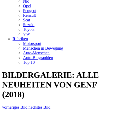
Nio
Opel
Peugeot
Renault
Seat
Suzuki
Toyota
VW
Rubriken
Motorsport
Menschen in Bewegung
Auto-Menschen
Auto-Biographien
Top 10
BILDERGALERIE: ALLE
NEUHEITEN VON GENF
(2018)
vorheriges Bild
nächstes Bild