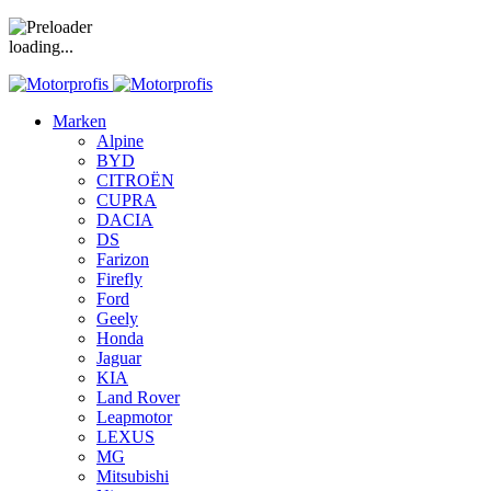
loading...
Marken
Alpine
BYD
CITROËN
CUPRA
DACIA
DS
Farizon
Firefly
Ford
Geely
Honda
Jaguar
KIA
Land Rover
Leapmotor
LEXUS
MG
Mitsubishi