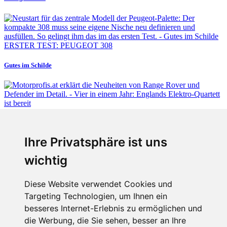
ERSTER TEST: PEUGEOT 308
Gutes im Schilde
Fabian Steiner
Ihre Privatsphäre ist uns
Vier in einem Jahr: Englands Elektro-Quartett ist bereit
wichtig
Diese Website verwendet Cookies und
Targeting Technologien, um Ihnen ein
Fabian Steiner
besseres Internet-Erlebnis zu ermöglichen und
Auto heißt Auto: Wie man die Klimaanlage bedient (und wie nicht)
die Werbung, die Sie sehen, besser an Ihre