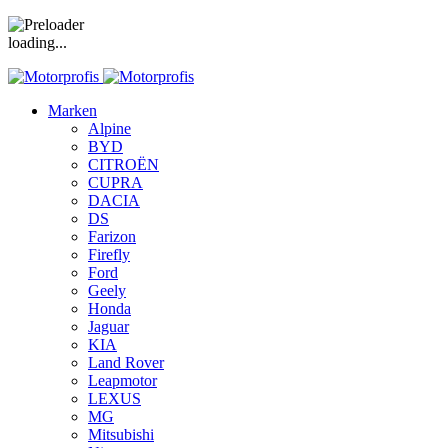
loading...
Marken
Alpine
BYD
CITROËN
CUPRA
DACIA
DS
Farizon
Firefly
Ford
Geely
Honda
Jaguar
KIA
Land Rover
Leapmotor
LEXUS
MG
Mitsubishi