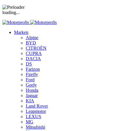
loading...
Marken
Alpine
BYD
CITROËN
CUPRA
DACIA
DS
Farizon
Firefly
Ford
Geely
Honda
Jaguar
KIA
Land Rover
Leapmotor
LEXUS
MG
Mitsubishi