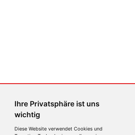
FABIAN STEINER
Der großen Katzensprung mit dem
Jaguar Type 01
MENSCHEN IN BEWEGUNG
Sophia Flörsch, Rennfahrerin
Ihre Privatsphäre ist uns
wichtig
Diese Website verwendet Cookies und