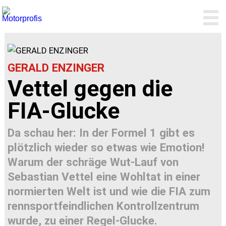
GERALD ENZINGER
Vettel gegen die
FIA-Glucke
Da schau her: In der Formel 1 gibt es
plötzlich wieder so etwas wie Emotion!
Warum der schräge Wut-Lauf von
Sebastian Vettel eine Wohltat in einer
normierten Welt ist und wie die FIA zum
rennsportfeindlichen Kontrollzentrum
wurde, zu einer Regel-Glucke.