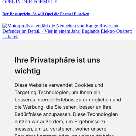
OPEL IN DER FORMEL E
Der Boss spricht: So will Opel die Formel E rocken
Fabian Steiner
Ihre Privatsphäre ist uns
Vier in einem Jahr: Englands Elektro-Quartett ist bereit
wichtig
Diese Website verwendet Cookies und
Targeting Technologien, um Ihnen ein
Fabian Steiner
besseres Internet-Erlebnis zu ermöglichen und
Auto heißt Auto: Wie man die Klimaanlage bedient (und wie nicht)
die Werbung, die Sie sehen, besser an Ihre
Bedürfnisse anzupassen. Diese Technologien
nutzen wir außerdem, um Ergebnisse zu
messen, um zu verstehen, woher unsere
Menschen in Bewegung