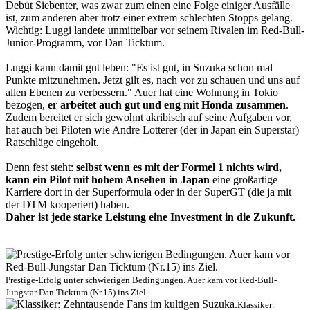
Debüt Siebenter, was zwar zum einen eine Folge einiger Ausfälle
ist, zum anderen aber trotz einer extrem schlechten Stopps gelang.
Wichtig: Luggi landete unmittelbar vor seinem Rivalen im Red-Bull-
Junior-Programm, vor Dan Ticktum.
Luggi kann damit gut leben: "Es ist gut, in Suzuka schon mal
Punkte mitzunehmen. Jetzt gilt es, nach vor zu schauen und uns auf
allen Ebenen zu verbessern." Auer hat eine Wohnung in Tokio
bezogen,
er arbeitet auch gut und eng mit Honda zusammen
.
Zudem bereitet er sich gewohnt akribisch auf seine Aufgaben vor,
hat auch bei Piloten wie Andre Lotterer (der in Japan ein Superstar)
Ratschläge eingeholt.
Denn fest steht:
selbst wenn es mit der Formel 1 nichts wird,
kann ein Pilot mit hohem Ansehen in Japan
eine großartige
Karriere dort in der Superformula oder in der SuperGT (die ja mit
der DTM kooperiert) haben.
Daher ist jede starke Leistung eine Investment in die Zukunft.
Prestige-Erfolg unter schwierigen Bedingungen. Auer kam vor Red-Bull-
Jungstar Dan Ticktum (Nr.15) ins Ziel.
Klassiker: