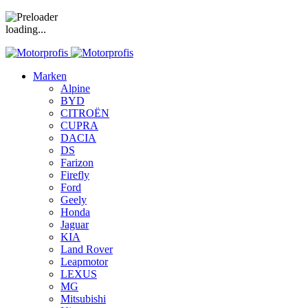
loading...
Marken
Alpine
BYD
CITROËN
CUPRA
DACIA
DS
Farizon
Firefly
Ford
Geely
Honda
Jaguar
KIA
Land Rover
Leapmotor
LEXUS
MG
Mitsubishi