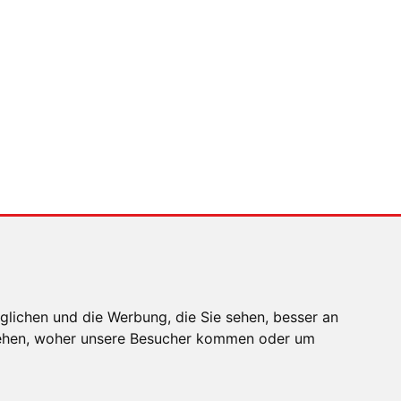
bedient (und wie nicht)
MENSCHEN IN BEWEGUNG
Sophia Flörsch,
Rennfahrerin
glichen und die Werbung, die Sie sehen, besser an
stehen, woher unsere Besucher kommen oder um
EN