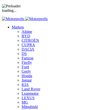
loading...
Marken
Alpine
BYD
CITROËN
CUPRA
DACIA
DS
Farizon
Firefly
Ford
Geely
Honda
Jaguar
KIA
Land Rover
Leapmotor
LEXUS
MG
Mitsubishi