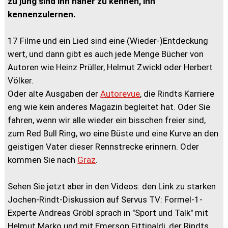
zu jung sind ihn näher zu kennen, ihn
kennenzulernen.
17 Filme und ein Lied sind eine (Wieder-)Entdeckung
wert, und dann gibt es auch jede Menge Bücher von
Autoren wie Heinz Prüller, Helmut Zwickl oder Herbert
Völker.
Oder alte Ausgaben der
Autorevue
, die Rindts Karriere
eng wie kein anderes Magazin begleitet hat. Oder Sie
fahren, wenn wir alle wieder ein bisschen freier sind,
zum Red Bull Ring, wo eine Büste und eine Kurve an den
geistigen Vater dieser Rennstrecke erinnern. Oder
kommen Sie nach
Graz
.
Sehen Sie jetzt aber in den Videos: den Link zu starken
Jochen-Rindt-Diskussion auf Servus TV: Formel-1-
Experte Andreas Gröbl sprach in "Sport und Talk" mit
Helmut Marko und mit Emerson Fittipaldi, der Rindts