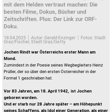
mit dem Helden vertraut machen: Die
besten Filme, Dokus, Bücher und
Zeitschriften. Plus: Der Link zur ORF-
Doku.
18.04.2025
Autor: Gerald Enzinger
Fotos: Stadt
Graz/Fischer, Stadt Graz/Getty
Jochen Rindt war Österreichs erster Mann am
Mond.
Zumindest in der Poesie seines Wegbegleiters Heinz
Prüller, der so über den ersten Österreicher in der
Formel 1 geschrieben hat.
Vor 83 Jahren, am 18. April 1942, ist Jochen
geboren worden.
Und er starb nur 28 Jahre später – am Höhepunkt
seines Schaffens, als Idol einer Generation, als einer