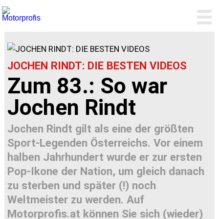
JOCHEN RINDT: DIE BESTEN VIDEOS
Zum 83.: So war
Jochen Rindt
Jochen Rindt gilt als eine der größten
Sport-Legenden Österreichs. Vor einem
halben Jahrhundert wurde er zur ersten
Pop-Ikone der Nation, um gleich danach
zu sterben und später (!) noch
Weltmeister zu werden. Auf
Motorprofis.at können Sie sich (wieder)