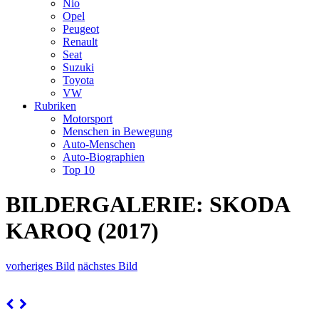
Nio
Opel
Peugeot
Renault
Seat
Suzuki
Toyota
VW
Rubriken
Motorsport
Menschen in Bewegung
Auto-Menschen
Auto-Biographien
Top 10
BILDERGALERIE: SKODA
KAROQ (2017)
vorheriges Bild
nächstes Bild