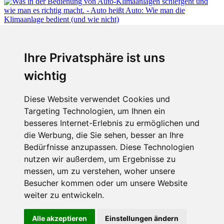
Fabian Steiner
Ihre Privatsphäre ist uns
Auto heißt Auto: Wie man die Klimaanlage bedient (und wie nicht)
wichtig
Diese Website verwendet Cookies und
Targeting Technologien, um Ihnen ein
Fabian Steiner
besseres Internet-Erlebnis zu ermöglichen und
Der großen Katzensprung mit dem Jaguar Type 01
die Werbung, die Sie sehen, besser an Ihre
Bedürfnisse anzupassen. Diese Technologien
nutzen wir außerdem, um Ergebnisse zu
messen, um zu verstehen, woher unsere
Menschen in Bewegung
Besucher kommen oder um unsere Website
weiter zu entwickeln.
Sophia Flörsch, Rennfahrerin
Alle akzeptieren
Einstellungen ändern