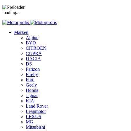
loading...
Marken
Alpine
BYD
CITROËN
CUPRA
DACIA
DS
Farizon
Firefly
Ford
Geely
Honda
Jaguar
KIA
Land Rover
Leapmotor
LEXUS
MG
Mitsubishi