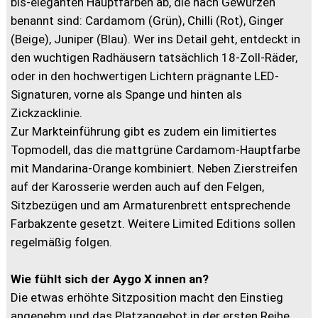
bis-eleganten Hauptfarben ab, die nach Gewürzen
benannt sind: Cardamom (Grün), Chilli (Rot), Ginger
(Beige), Juniper (Blau). Wer ins Detail geht, entdeckt in
den wuchtigen Radhäusern tatsächlich 18-Zoll-Räder,
oder in den hochwertigen Lichtern prägnante LED-
Signaturen, vorne als Spange und hinten als
Zickzacklinie.
Zur Markteinführung gibt es zudem ein limitiertes
Topmodell, das die mattgrüne Cardamom-Hauptfarbe
mit Mandarina-Orange kombiniert. Neben Zierstreifen
auf der Karosserie werden auch auf den Felgen,
Sitzbezügen und am Armaturenbrett entsprechende
Farbakzente gesetzt. Weitere Limited Editions sollen
regelmäßig folgen.
Wie fühlt sich der Aygo X innen an?
Die etwas erhöhte Sitzposition macht den Einstieg
angenehm und das Platzangebot in der ersten Reihe