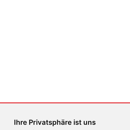
FABIAN STEINER
Der großen Katzensprung mit dem
Jaguar Type 01
MENSCHEN IN BEWEGUNG
Sophia Flörsch, Rennfahrerin
Ihre Privatsphäre ist uns