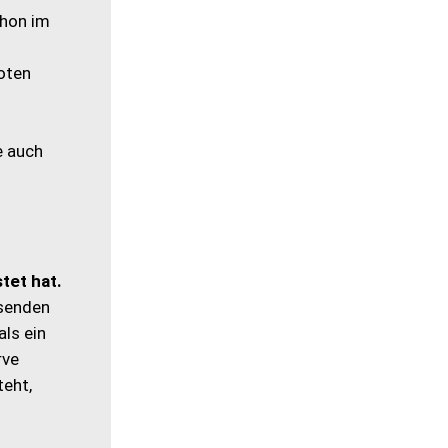
chon im
oten
e auch
tet hat.
asenden
als ein
rve
teht,