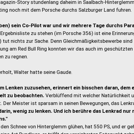
tmagazin-Story stundenlang daheim in Saalbach-Hinterglem
ting noch mit dem Porsche durchs Salzburger Land fuhren.
 oben) sein Co-Pilot war und wir mehrere Tage durchs Par
 Ergebnisliste zu stehen (im Porsche 356) ist eine Erinnerun
76) tut nichts zur Sache. Denn Gleichmäßigkeitsbewerbe sind
üfung am Red Bull Ring konnten wir das auch im geschützten 
en zu regnen.
rholt, Walter hatte seine Gaude.
im Lenken zuzusehen, erinnert ein bisschen daran, dem 
Welt zu beobachten.
Verblüffend mit welcher Natürlichkeit 
t. Der Meister ist sparsam in seinen Bewegungen, das Lenkr
arin, wenig zu lenken. Und ich berühre das Lenkrad nur 
ns."
 den Schnee von Hinterglemm glühen, hat 550 PS, und er ge