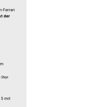
n-Ferrari
st der
 Steyr.