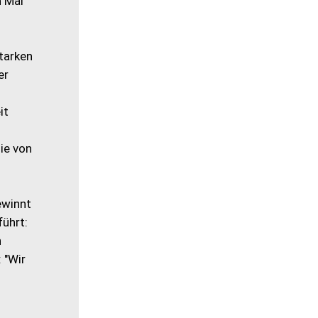
n Mal
tarken
er
it
nie von
ewinnt
führt:
h
 "Wir