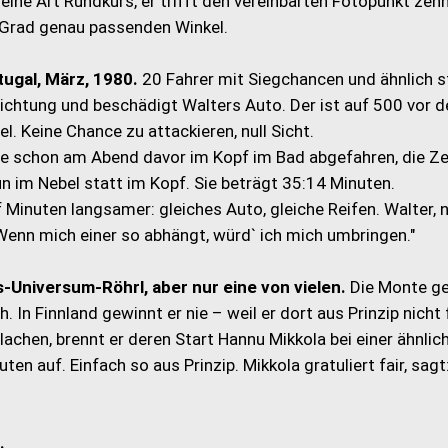
 eine Art Rundkurs, er trifft den vereinbarten Fotopunkt zeh
n Grad genau passenden Winkel.
tugal, März, 1980.
20 Fahrer mit Siegchancen und ähnlich s
chtung und beschädigt Walters Auto. Der ist auf 500 vor d
l. Keine Chance zu attackieren, null Sicht.
pe schon am Abend davor im Kopf im Bad abgefahren, die Ze
n im Nebel statt im Kopf. Sie beträgt 35:14 Minuten.
f Minuten langsamer: gleiches Auto, gleiche Reifen. Walter, 
Wenn mich einer so abhängt, würd` ich mich umbringen."
-Universum-Röhrl, aber nur eine von vielen.
Die Monte g
 In Finnland gewinnt er nie – weil er dort aus Prinzip nicht 
lachen, brennt er deren Start Hannu Mikkola bei einer ähnlic
 auf. Einfach so aus Prinzip. Mikkola gratuliert fair, sagt:
.