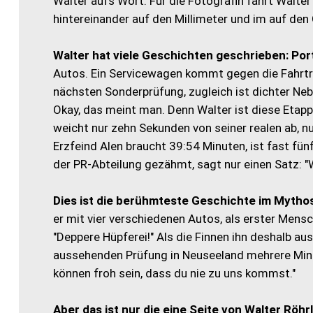
Walter aufs Wort. Für die Fotografin fährt Walter
hintereinander auf den Millimeter und im auf de
Walter hat viele Geschichten geschrieben: Por
Autos. Ein Servicewagen kommt gegen die Fahrtri
nächsten Sonderprüfung, zugleich ist dichter Nebe
Okay, das meint man. Denn Walter ist diese Etap
weicht nur zehn Sekunden von seiner realen ab, nu
Erzfeind Alen braucht 39:54 Minuten, ist fast fün
der PR-Abteilung gezähmt, sagt nur einen Satz: "
Dies ist die berühmteste Geschichte im Mythos
er mit vier verschiedenen Autos, als erster Mensch.
"Deppere Hüpferei!" Als die Finnen ihn deshalb aus
aussehenden Prüfung in Neuseeland mehrere Minuten
können froh sein, dass du nie zu uns kommst."
Aber das ist nur die eine Seite von Walter Röhrl