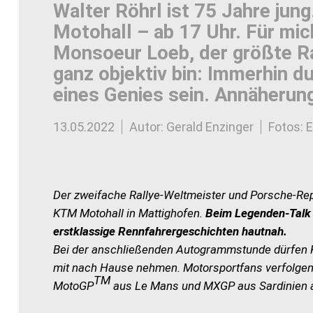
Walter Röhrl ist 75 Jahre jun
Motohall – ab 17 Uhr. Für mich
Monsoeur Loeb, der größte Ral
ganz objektiv bin: Immerhin du
eines Genies sein. Annäherun
13.05.2022
Autor: Gerald Enzinger
Fotos: E
Der zweifache Rallye-Weltmeister und Porsche-Rep
KTM Motohall in Mattighofen.
Beim Legenden-Talk 
erstklassige Rennfahrergeschichten hautnah.
Bei der anschließenden Autogrammstunde dürfen K
mit nach Hause nehmen. Motorsportfans verfolgen
TM
MotoGP
aus Le Mans und MXGP aus Sardinien a