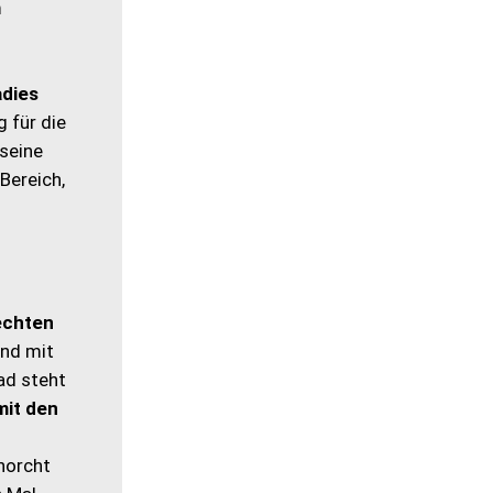
m
adies
g für die
 seine
Bereich,
echten
und mit
ad steht
mit den
horcht