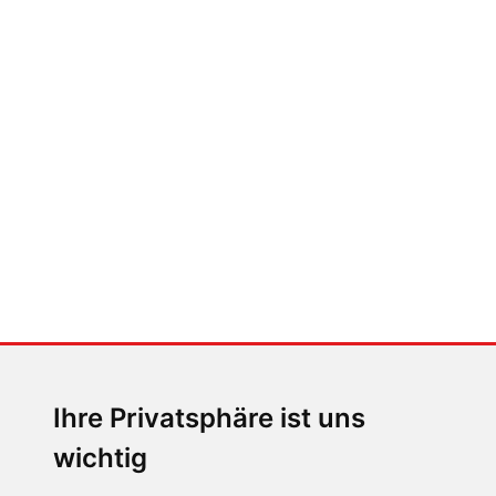
FABIAN STEINER
Der großen Katzensprung mit dem
Jaguar Type 01
MENSCHEN IN BEWEGUNG
Sophia Flörsch, Rennfahrerin
Ihre Privatsphäre ist uns
wichtig