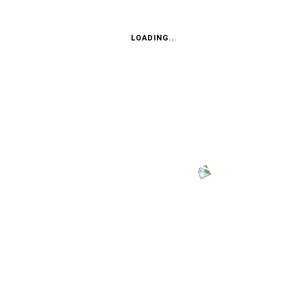
LOADING...
en von Frank und seinem Team weiterging, das zeigen zahlreiche Dokument