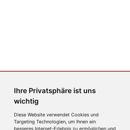
Auto heißt Auto: Wie man die
Klimaanlage bedient (und wie
nicht)
MENSCHEN IN BEWEGUNG
Sophia Flörsch, Rennfahrerin
Ihre Privatsphäre ist uns
wichtig
Diese Website verwendet Cookies und
Targeting Technologien, um Ihnen ein
besseres Internet-Erlebnis zu ermöglichen und
ÜBER UNS