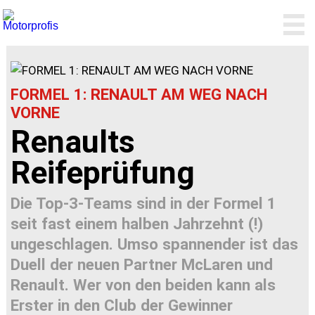
FORMEL 1: RENAULT AM WEG NACH
VORNE
Renaults
Reifeprüfung
Die Top-3-Teams sind in der Formel 1
seit fast einem halben Jahrzehnt (!)
ungeschlagen. Umso spannender ist das
Duell der neuen Partner McLaren und
Renault. Wer von den beiden kann als
Erster in den Club der Gewinner