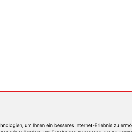
b 2009 einer elektronische Quersperre und 210 PS. Erstmals
rtstag der „Golf GTI Edition 35" mit 235 PS.
tet 2012 die siebte Generation: 220 PS hat die Grundversio
s-Differenzialsperre. Anfang 2016 startet der per Boost bi
e-Treffen 2016 wird eine Sonderedition des Golf GTI Clubs
ild) bringt zugleich einen neuen Nordschleifen-Rundenrekord
inuten.
xingen
weiterleiten
RSICHT
nologien, um Ihnen ein besseres Internet-Erlebnis zu ermö