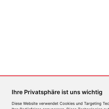
Golf GTI VI / 2009.
Die sechste Generation hat a
zudem ein GTI Cabrio. 2011 startet zum 35. Gebu
Golf GTI VII / 2012.
In zwei Leistungsstufen star
PS der Golf GTI Performance mit neuer Vorderach
290 PS starke Golf GTI Clubsport. Am Wörtherse
310 PS präsentiert – der neue GTI Clubsport S (B
frontgetriebene Serienfahrzeuge mit: 07:49:21 M
teilen
tweeten
ZURÜCK
ZUR ÜBE
Ihre Privatsphäre ist uns wichtig
Diese Website verwendet Cookies und Targeting Tech