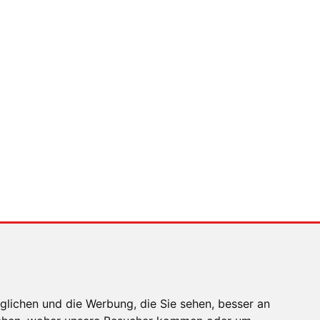
 gibt es
MENSCHEN IN BEWEGUNG
Sophia Flörsch,
Rennfahrerin
n, 230
s zu
port mit
 für
glichen und die Werbung, die Sie sehen, besser an