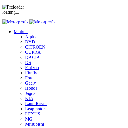
loading...
Marken
Alpine
BYD
CITROËN
CUPRA
DACIA
DS
Farizon
Firefly
Ford
Geely
Honda
Jaguar
KIA
Land Rover
Leapmotor
LEXUS
MG
Mitsubishi