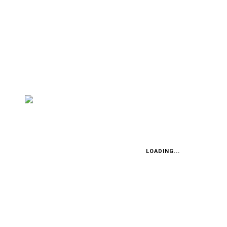
TEST: FORD FOCUS TURNIER
Ganz klassisch bitte
ERSTER TEST: LAND ROVER DISCOVERY 5
Der Kinderwagen des Jahres?
LOADING...
FABIAN STEINER
Vier in einem Jahr: Englands