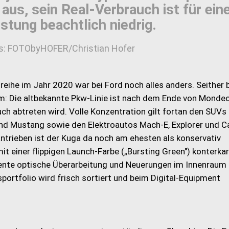
aus, sein Real-Verbrauch ist für ein
stung beachtlich niedrig.
s: FOTObyHOFER/Christian Hofer
ihe im Jahr 2020 war bei Ford noch alles anders. Seither 
um: Die altbekannte Pkw-Linie ist nach dem Ende von Monde
ch abtreten wird. Volle Konzentration gilt fortan den SUV
d Mustang sowie den Elektroautos Mach-E, Explorer und Ca
trieben ist der Kuga da noch am ehesten als konservativ
 einer flippigen Launch-Farbe („Bursting Green") konterkari
zente optische Überarbeitung und Neuerungen im Innenraum
sportfolio wird frisch sortiert und beim Digital-Equipment