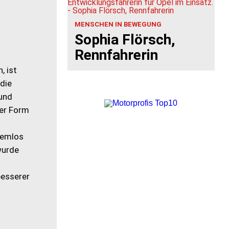
MENSCHEN IN BEWEGUNG
Sophia Flörsch,
Rennfahrerin
, ist
die
 und
ser Form
lemlos
wurde
besserer