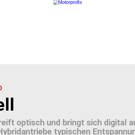
D
ll
ift optisch und bringt sich digital a
Hybridantriebe typischen Entspannu