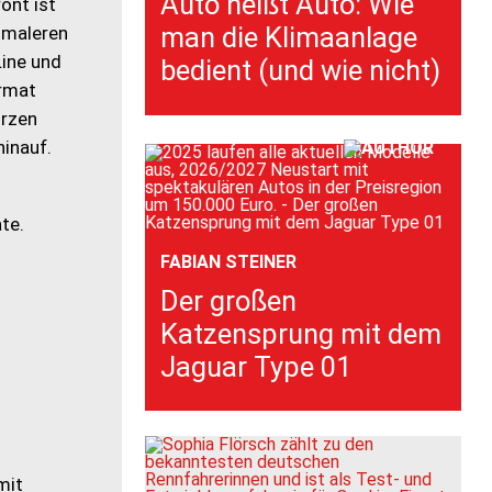
Auto heißt Auto: Wie
ont ist
man die Klimaanlage
hmaleren
Line und
bedient (und wie nicht)
ormat
ürzen
hinauf.
FABIAN STEINER
Der großen
Katzensprung mit dem
Jaguar Type 01