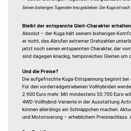
Seinen bisherigen Tugenden treu geblieben: Der Kuga ist nach 
Bleibt der entspannte Gleit-Charakter erhalte
Absolut – der Kuga hält seinem bisherigen Komfor
er nicht, das Abrufen extremer Drehzahlen unterl
jetzt noch seinen entspannten Charakter, der v
sind dagegen knackig, temporeiches Gleiten um d
Und die Preise?
Die aufgefrischte Kuga-Entspannung beginnt bei 4
Für den vorderradgetriebenen Vollhybriden werde
2.900 Euro mehr. Mit mindestens 50.700 Euro wil
4WD-Vollhybrid-Variante in der Ausstattung Activ
können allerdings ein Schnäppchen machen: Aktue
und Motorisierung – erheblichem Preisnachlass. A