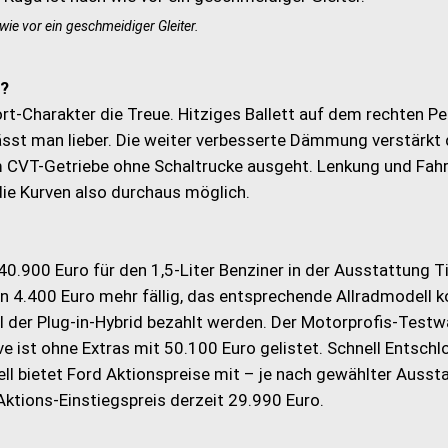
wie vor ein geschmeidiger Gleiter.
n?
t-Charakter die Treue. Hitziges Ballett auf dem rechten Ped
ässt man lieber. Die weiter verbesserte Dämmung verstärkt 
om CVT-Getriebe ohne Schaltrucke ausgeht. Lenkung und Fah
ie Kurven also durchaus möglich.
0.900 Euro für den 1,5-Liter Benziner in der Ausstattung T
n 4.400 Euro mehr fällig, das entsprechende Allradmodell k
l der Plug-in-Hybrid bezahlt werden. Der Motorprofis-Testw
e ist ohne Extras mit 50.100 Euro gelistet. Schnell Entsch
ll bietet Ford Aktionspreise mit – je nach gewählter Ausst
ktions-Einstiegspreis derzeit 29.990 Euro.