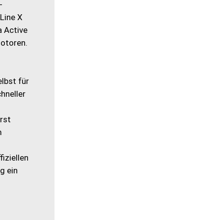
-
Line X
a Active
Motoren.
lbst für
hneller
rst
m
iziellen
g ein