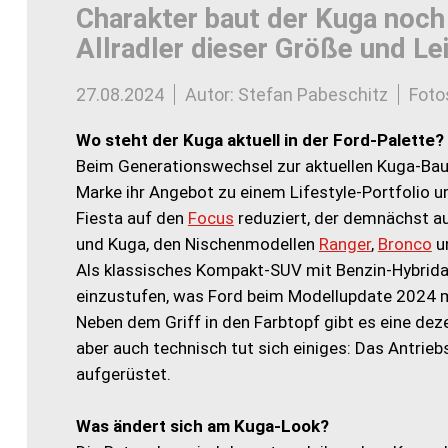
Charakter baut der Kuga noch 
Allradler dieser Größe und Lei
27.08.2024
Autor: Stefan Pabeschitz
Foto
Wo steht der Kuga aktuell in der Ford-Palette?
Beim Generationswechsel zur aktuellen Kuga-Baure
Marke ihr Angebot zu einem Lifestyle-Portfolio 
Fiesta auf den
Focus
reduziert, der demnächst au
und Kuga, den Nischenmodellen
Ranger
,
Bronco
un
Als klassisches Kompakt-SUV mit Benzin-Hybridan
einzustufen, was Ford beim Modellupdate 2024 mit
Neben dem Griff in den Farbtopf gibt es eine de
aber auch technisch tut sich einiges: Das Antrieb
aufgerüstet.
Was ändert sich am Kuga-Look?