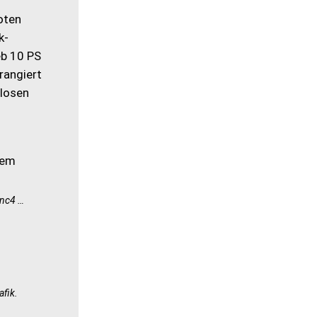
oten
k-
eb 10 PS
rangiert
nlosen
ync4 …
afik.