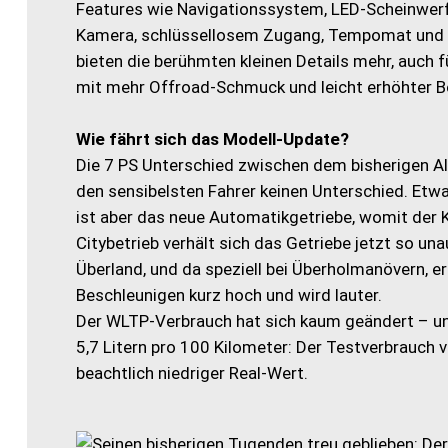
Features wie Navigationssystem, LED-Scheinwerf
Kamera, schlüssellosem Zugang, Tempomat und Si
bieten die berühmten kleinen Details mehr, auch f
mit mehr Offroad-Schmuck und leicht erhöhter Bo
Wie fährt sich das Modell-Update?
Die 7 PS Unterschied zwischen dem bisherigen Al
den sensibelsten Fahrer keinen Unterschied. Etw
ist aber das neue Automatikgetriebe, womit der 
Citybetrieb verhält sich das Getriebe jetzt so un
Überland, und da speziell bei Überholmanövern, er
Beschleunigen kurz hoch und wird lauter.
Der WLTP-Verbrauch hat sich kaum geändert – und i
5,7 Litern pro 100 Kilometer: Der Testverbrauch vo
beachtlich niedriger Real-Wert.