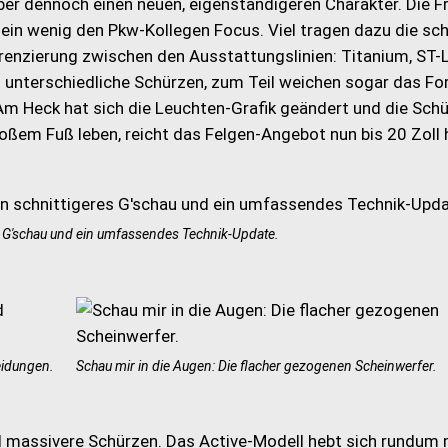
er dennoch einen neuen, eigenständigeren Charakter. Die Fr
 ein wenig den Pkw-Kollegen Focus. Viel tragen dazu die sc
ferenzierung zwischen den Ausstattungslinien: Titanium, ST-
 unterschiedliche Schürzen, zum Teil weichen sogar das F
 Am Heck hat sich die Leuchten-Grafik geändert und die Sch
roßem Fuß leben, reicht das Felgen-Angebot nun bis 20 Zoll 
s G'schau und ein umfassendes Technik-Update.
eidungen.
Schau mir in die Augen: Die flacher gezogenen Scheinwerfer.