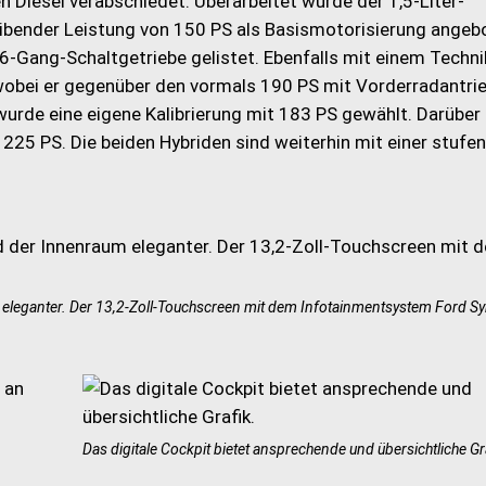
n Diesel verabschiedet. Überarbeitet wurde der 1,5-Liter-
leibender Leistung von 150 PS als Basismotorisierung angeb
 6-Gang-Schaltgetriebe gelistet. Ebenfalls mit einem Techni
 wobei er gegenüber den vormals 190 PS mit Vorderradantri
 wurde eine eigene Kalibrierung mit 183 PS gewählt. Darüber 
 225 PS. Die beiden Hybriden sind weiterhin mit einer stufe
eleganter. Der 13,2-Zoll-Touchscreen mit dem Infotainmentsystem Ford S
Das digitale Cockpit bietet ansprechende und übersichtliche Gr