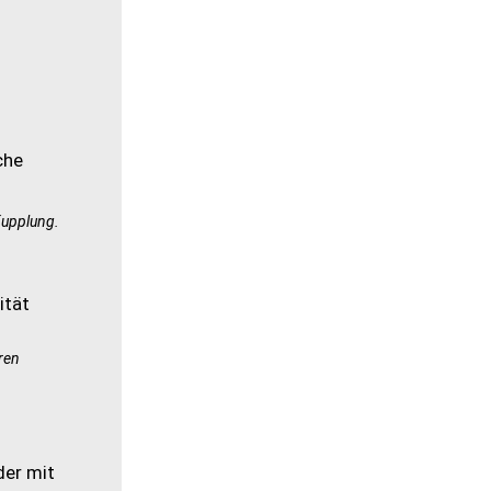
Kupplung.
ren
der mit