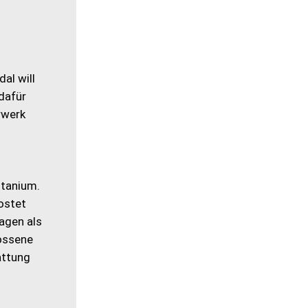
al will
dafür
rwerk
itanium.
ostet
agen als
lossene
attung