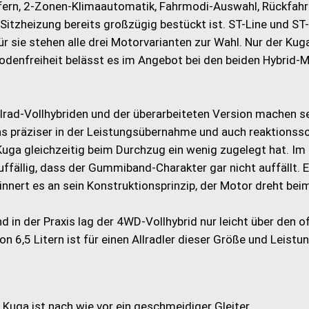
ern, 2-Zonen-Klimaautomatik, Fahrmodi-Auswahl, Rückfahr
tzheizung bereits großzügig bestückt ist. ST-Line und ST-
ür sie stehen alle drei Motorvarianten zur Wahl. Nur der Kug
denfreiheit belässt es im Angebot bei den beiden Hybrid-
lrad-Vollhybriden und der überarbeiteten Version machen se
as präziser in der Leistungsübernahme und auch reaktionssc
Kuga gleichzeitig beim Durchzug ein wenig zugelegt hat. Im
auffällig, dass der Gummiband-Charakter gar nicht auffällt. E
innert es an sein Konstruktionsprinzip, der Motor dreht bei
n der Praxis lag der 4WD-Vollhybrid nur leicht über den off
n 6,5 Litern ist für einen Allradler dieser Größe und Leistun