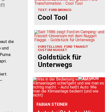
en
TEST: FORD BRONCO
Cool Tool
baut die
VORSTELLUNG: FORD TRANSIT
o und
CUSTOM NUGGET
s Puma
Goldstück für
pri.
Unterwegs
ert.
 –
FABIAN STEINER