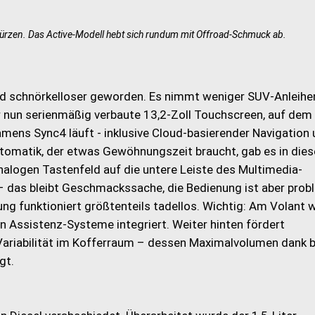
ürzen. Das Active-Modell hebt sich rundum mit Offroad-Schmuck ab.
d schnörkelloser geworden. Es nimmt weniger SUV-Anleihen
 nun serienmäßig verbaute 13,2-Zoll Touchscreen, auf dem 
ens Sync4 läuft - inklusive Cloud-basierender Navigation
tomatik, der etwas Gewöhnungszeit braucht, gab es in die
alogen Tastenfeld auf die untere Leiste des Multimedia-
 – das bleibt Geschmackssache, die Bedienung ist aber prob
ng funktioniert größtenteils tadellos. Wichtig: Am Volant 
n Assistenz-Systeme integriert. Weiter hinten fördert
 Variabilität im Kofferraum – dessen Maximalvolumen dank 
gt.