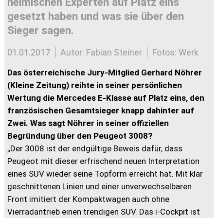
heimischen Experten auf Platz eins
gesetzt haben und was sie über den
Sieger sagen.
01.01.2017
Autor: Fabian Steiner
Fotos: Werk
Das österreichische Jury-Mitglied Gerhard Nöhrer
(Kleine Zeitung) reihte in seiner persönlichen
Wertung die Mercedes E-Klasse auf Platz eins, den
französischen Gesamtsieger knapp dahinter auf
Zwei. Was sagt Nöhrer in seiner offiziellen
Begründung über den Peugeot 3008?
„Der 3008 ist der endgültige Beweis dafür, dass
Peugeot mit dieser erfrischend neuen Interpretation
eines SUV wieder seine Topform erreicht hat. Mit klar
geschnittenen Linien und einer unverwechselbaren
Front imitiert der Kompaktwagen auch ohne
Vierradantrieb einen trendigen SUV. Das i-Cockpit ist