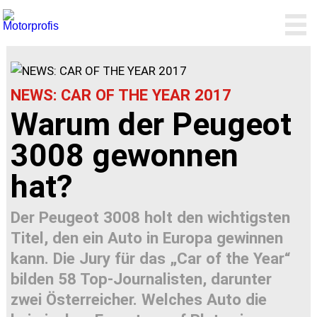
NEWS: CAR OF THE YEAR 2017
Warum der Peugeot
3008 gewonnen
hat?
Der Peugeot 3008 holt den wichtigsten
Titel, den ein Auto in Europa gewinnen
kann. Die Jury für das „Car of the Year“
bilden 58 Top-Journalisten, darunter
zwei Österreicher. Welches Auto die