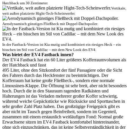
Hatchback um 30 Zentimeter.
Vertikale,
weit außen platzierte Hight-Tech-Scheinwerfer.
Aerodynamisch günstiges Fließheck mit Doppel-Dachspoiler.
In der Fastback-Version ist Kia mutig und kombiniert ein riesiges Heck – ein
bisschen im Stil von Cadillac – mit dem New Look des EV4.
Was bietet der EV4 Fastback innen?
Der EV4 Fastback hat ein 60 Liter größeres Kofferraumvolumen als
der Hatchback und fasst
495 Liter, ohne den Sitzkomfort der fünf Passagiere oder die Sicht
des Fahrers durch das Heckfenster zu beeinträchtigen. Der
Kofferraum hat keine große Fließheck-, sondern eine normale
Limousinen-Klappe. Die Öffnung ist sehr breit, aber nicht besonders
hoch. Durch die in den Stauraum ragenden Radkästen und
Halterungen ist das Verladen mehrerer großer Koffer schwierig,
während weiche Gepäckstücke wie Rücksäcke und Sporttaschen in
sehr großer Zahl Platz haben. Das großzügige Freigepäck gibt es
aber nicht im Tausch gegen Beinfreiheit, sondern im Gegenteil,
zusammen mit einem erstaunlich weitläufigen Fond: Normal große
Erwachsene sitzen im EV4 Fastback komfortabel hintereinander,
ohne sich einzuschränken, das ist keine Selbstverständlichkeit in der