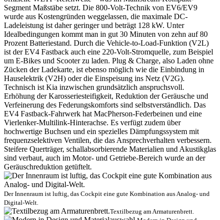
Segment Maßstäbe setzt. Die 800-Volt-Technik von EV6/EV9
wurde aus Kostengründen weggelassen, die maximale DC-
Ladeleistung ist daher geringer und beträgt 128 kW. Unter
Idealbedingungen kommt man in gut 30 Minuten von zehn auf 80
Prozent Batteriestand. Durch die Vehicle-to-Load-Funktion (V2L)
ist der EV4 Fastback auch eine 220-Volt-Stromquelle, zum Beispiel
um E-Bikes und Scooter zu laden. Plug & Charge, also Laden ohne
Zücken der Ladekarte, ist ebenso möglich wie die Einbindung in
Hauselektrik (V2H) oder die Einspeisung ins Netz (V2G).
Technisch ist Kia inzwischen grundsätzlich anspruchsvoll.
Erhöhung der Karosseriesteifigkeit, Reduktion der Geräusche und
Verfeinerung des Federungskomforts sind selbstverständlich. Das
EV4 Fastback-Fahrwerk hat MacPherson-Federbeinen und eine
Vierlenker-Multilink-Hinterachse. Es verfügt zudem über
hochwertige Buchsen und ein spezielles Dämpfungssystem mit
frequenzselektiven Ventilen, die das Ansprechverhalten verbessern.
Steifere Querträger, schallabsorbierende Materialien und Akustikglas
sind verbaut, auch im Motor- und Getriebe-Bereich wurde an der
Geräuschreduktion getüftelt.
Der Innenraum ist luftig, das Cockpit eine gute Kombination aus Analog- und
Digital-Welt.
Textilbezug am Armaturenbrett.