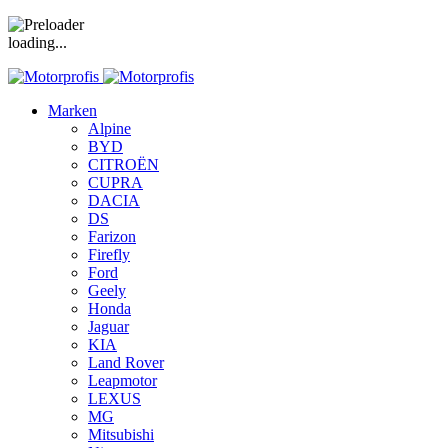
loading...
Marken
Alpine
BYD
CITROËN
CUPRA
DACIA
DS
Farizon
Firefly
Ford
Geely
Honda
Jaguar
KIA
Land Rover
Leapmotor
LEXUS
MG
Mitsubishi