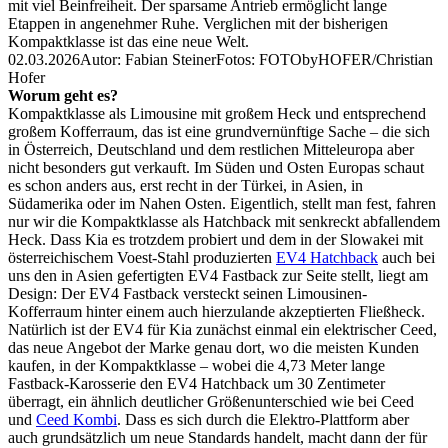
mit viel Beinfreiheit. Der sparsame Antrieb ermöglicht lange
Etappen in angenehmer Ruhe. Verglichen mit der bisherigen
Kompaktklasse ist das eine neue Welt.
02.03.2026
Autor: Fabian Steiner
Fotos: FOTObyHOFER/Christian
Hofer
Worum geht es?
Kompaktklasse als Limousine mit großem Heck und entsprechend
großem Kofferraum, das ist eine grundvernünftige Sache – die sich
in Österreich, Deutschland und dem restlichen Mitteleuropa aber
nicht besonders gut verkauft. Im Süden und Osten Europas schaut
es schon anders aus, erst recht in der Türkei, in Asien, in
Südamerika oder im Nahen Osten. Eigentlich, stellt man fest, fahren
nur wir die Kompaktklasse als Hatchback mit senkreckt abfallendem
Heck. Dass Kia es trotzdem probiert und dem in der Slowakei mit
österreichischem Voest-Stahl produzierten
EV4 Hatchback
auch bei
uns den in Asien gefertigten EV4 Fastback zur Seite stellt, liegt am
Design: Der EV4 Fastback versteckt seinen Limousinen-
Kofferraum hinter einem auch hierzulande akzeptierten Fließheck.
Natürlich ist der EV4 für Kia zunächst einmal ein elektrischer Ceed,
das neue Angebot der Marke genau dort, wo die meisten Kunden
kaufen, in der Kompaktklasse – wobei die 4,73 Meter lange
Fastback-Karosserie den EV4 Hatchback um 30 Zentimeter
überragt, ein ähnlich deutlicher Größenunterschied wie bei Ceed
und
Ceed Kombi
. Dass es sich durch die Elektro-Plattform aber
auch grundsätzlich um neue Standards handelt, macht dann der für