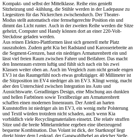
Kompakt- und selbst der Mittelklasse. Reihe eins genießt
Sitzheizung und -kühlung, die Stühle werden in der Ladepause zu
Liegesitzen für das Nickerchen zwischendurch. Der Theater-
Modus stellt automatisch eine fernsehgerechte Position ein und
dimmt das Licht runter. Auch in der zweiten Reihe werden die Sitze
geheizt, Computer und Handy können dort an einer 220-Volt-
Steckdose geladen werden.
Aus reinen Elektro-Plattformen lässt sich generell mehr Platz
rauszuholen. Zudem geht Kia bei Radstand und Karosseriebreite an
die Segment-Grenzen, baut ein niedriges Armaturenbrett ein und
lässt viel freien Raum zwischen Fahrer und Beifahrer. Das macht
den Innenraum extrem luftig und fühlt sich nach ein bis zwei
Klassen weiter oben an. Auch im Vergleich zum nicht gerade engen
EV3 ist das Raumgefühl noch etwas großzügiger. 40 Millimeter ist
die Sitzposition im EV4 niedriger als im EV3. Klingt wenig, macht
aber den Unterschied zwischen Integration ins Auto und
Aussichtswarte. Geradliniges Design, eine Mischung aus dunklen
und hellen Farbtönen sowie Textilbezüge am Armaturenbrett
schaffen einen modernen Innenraum. Der Anteil an harten
Kunststoffen ist niedriger als im EV3, ein wenig mehr Polsterung
und Textil würden trotzdem nicht schaden, auch wenn Kia
vorbildlich viele Recyclingmaterialien einsetzt. Die relativ straffen
Sitze und die breite Mittelarmlehne ergeben eine überzeugend
bequeme Kombination. Das Volant ist dick, der Startknopf liegt
direkt hinter dem Lenkrad, der Gangwahlhebel an gleicher Stelle.