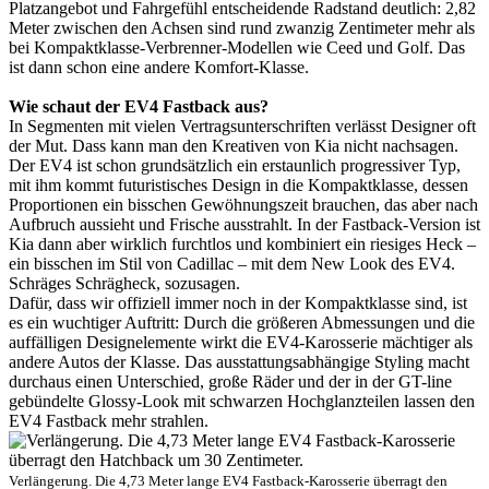
Platzangebot und Fahrgefühl entscheidende Radstand deutlich: 2,82
Meter zwischen den Achsen sind rund zwanzig Zentimeter mehr als
bei Kompaktklasse-Verbrenner-Modellen wie Ceed und Golf. Das
ist dann schon eine andere Komfort-Klasse.
Wie schaut der EV4 Fastback aus?
In Segmenten mit vielen Vertragsunterschriften verlässt Designer oft
der Mut. Dass kann man den Kreativen von Kia nicht nachsagen.
Der EV4 ist schon grundsätzlich ein erstaunlich progressiver Typ,
mit ihm kommt futuristisches Design in die Kompaktklasse, dessen
Proportionen ein bisschen Gewöhnungszeit brauchen, das aber nach
Aufbruch aussieht und Frische ausstrahlt. In der Fastback-Version ist
Kia dann aber wirklich furchtlos und kombiniert ein riesiges Heck –
ein bisschen im Stil von Cadillac – mit dem New Look des EV4.
Schräges Schrägheck, sozusagen.
Dafür, dass wir offiziell immer noch in der Kompaktklasse sind, ist
es ein wuchtiger Auftritt: Durch die größeren Abmessungen und die
auffälligen Designelemente wirkt die EV4-Karosserie mächtiger als
andere Autos der Klasse. Das ausstattungsabhängige Styling macht
durchaus einen Unterschied, große Räder und der in der GT-line
gebündelte Glossy-Look mit schwarzen Hochglanzteilen lassen den
EV4 Fastback mehr strahlen.
Verlängerung. Die 4,73 Meter lange EV4 Fastback-Karosserie überragt den