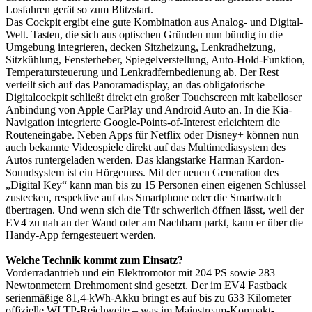
Losfahren gerät so zum Blitzstart.
Das Cockpit ergibt eine gute Kombination aus Analog- und Digital-
Welt. Tasten, die sich aus optischen Gründen nun bündig in die
Umgebung integrieren, decken Sitzheizung, Lenkradheizung,
Sitzkühlung, Fensterheber, Spiegelverstellung, Auto-Hold-Funktion,
Temperatursteuerung und Lenkradfernbedienung ab. Der Rest
verteilt sich auf das Panoramadisplay, an das obligatorische
Digitalcockpit schließt direkt ein großer Touchscreen mit kabelloser
Anbindung von Apple CarPlay und Android Auto an. In die Kia-
Navigation integrierte Google-Points-of-Interest erleichtern die
Routeneingabe. Neben Apps für Netflix oder Disney+ können nun
auch bekannte Videospiele direkt auf das Multimediasystem des
Autos runtergeladen werden. Das klangstarke Harman Kardon-
Soundsystem ist ein Hörgenuss. Mit der neuen Generation des
„Digital Key“ kann man bis zu 15 Personen einen eigenen Schlüssel
zustecken, respektive auf das Smartphone oder die Smartwatch
übertragen. Und wenn sich die Tür schwerlich öffnen lässt, weil der
EV4 zu nah an der Wand oder am Nachbarn parkt, kann er über die
Handy-App ferngesteuert werden.
Welche Technik kommt zum Einsatz?
Vorderradantrieb und ein Elektromotor mit 204 PS sowie 283
Newtonmetern Drehmoment sind gesetzt. Der im EV4 Fastback
serienmäßige 81,4-kWh-Akku bringt es auf bis zu 633 Kilometer
offizielle WLTP-Reichweite – was im Mainstream-Kompakt-