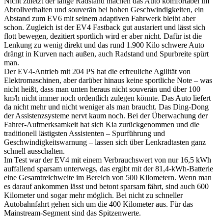
Nicht zuletzt der lange Radstand machen das Auto komfortabel im
Abrollverhalten und souverän bei hohen Geschwindigkeiten, ein
Abstand zum EV6 mit seinem adaptiven Fahrwerk bleibt aber
schon. Zugleich ist der EV4 Fastback gut austariert und lässt sich
flott bewegen, dezitiert sportlich wird er aber nicht. Dafür ist die
Lenkung zu wenig direkt und das rund 1.900 Kilo schwere Auto
drängt in Kurven nach außen, auch Radstand und Spurbreite spürt
man.
Der EV4-Antrieb mit 204 PS hat die erfreuliche Agilität von
Elektromaschinen, aber darüber hinaus keine sportliche Note – was
nicht heißt, dass man unten heraus nicht souverän und über 100
km/h nicht immer noch ordentlich zulegen könnte. Das Auto liefert
da nicht mehr und nicht weniger als man braucht. Das Ding-Dong
der Assistenzsysteme nervt kaum noch. Bei der Überwachung der
Fahrer-Aufmerksamkeit hat sich Kia zurückgenommen und die
traditionell lästigsten Assistenten – Spurführung und
Geschwindigkeitswarnung – lassen sich über Lenkradtasten ganz
schnell ausschalten.
Im Test war der EV4 mit einem Verbrauchswert von nur 16,5 kWh
auffallend sparsam unterwegs, das ergibt mit der 81,4-kWh-Batterie
eine Gesamtreichweite im Bereich von 500 Kilometern. Wenn man
es darauf ankommen lässt und betont sparsam fährt, sind auch 600
Kilometer und sogar mehr möglich. Bei nicht zu schneller
Autobahnfahrt gehen sich um die 400 Kilometer aus. Für das
Mainstream-Segment sind das Spitzenwerte.