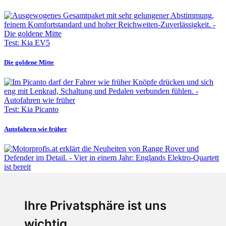
Test: Kia EV5
Die goldene Mitte
Test: Kia Picanto
Autofahren wie früher
Fabian Steiner
Ihre Privatsphäre ist uns
Vier in einem Jahr: Englands Elektro-Quartett ist bereit
wichtig