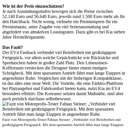
Wie ist der Preis einzuschätzen?
Je nach Ausstattungsstufen bewegen sich die Preise zwischen
52.140 Euro und 56.640 Euro, jeweils rund 1.500 Euro mehr als für
den Hatchback. Nicht wenig, vielmehr ein Premiumpreis für ein
Premiumauto, unter Zugabe von viel Serienausstattung und
abgefedert von attraktiven Leasingraten. Dazu gibt es bei Kia sieben
Jahre Herstellergarantie.
Das Fazit?
Der EV4 Fastback verbindet viel Beinfreiheit mit großzügigem
Freigepäck, vor allem weiche Gepäckstücke wie Rücksäcke und
Sporttaschen haben in großer Zahl Platz. Den Limousinen-
Kofferraum verstecken die Designer hinter einem mutigen
Schrägheck. Mit dem sparsamen Antrieb fährt man lange Etappen in
angenehmer Ruhe. Vergleichen mit der bisherigen Kompaktklasse,
ist das alles eine neue Welt: Die Vorteile, die eine Elektro-Plattform
bei Platzangebot und Fahrkomfort bieten kann, nutzt Kia im EV4
besonders effektiv. Die Koreaner setzten damit Maßstäbe, sind aber
auch preislich durchaus selbstbewusst.
Fazit von Motorprofis-Tester Fabian Steiner: „Verbindet viel Beinfreiheit mit
großzügigem Freigepäck. Mit dem sparsamen Antrieb fährt man lange Etappen