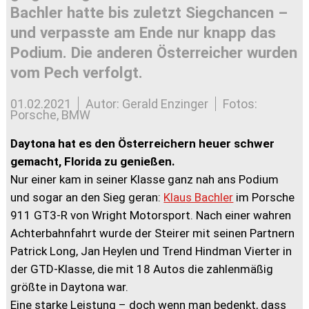
Bachler hatte bis zuletzt Siegchancen –
und verpasste am Ende nur knapp das
Podium. Die anderen Österreicher wurden
vom Pech verfolgt.
01.02.2021
Autor: Gerald Enzinger
Fotos:
Porsche, BMW
Daytona hat es den Österreichern heuer schwer
gemacht, Florida zu genießen.
Nur einer kam in seiner Klasse ganz nah ans Podium
und sogar an den Sieg geran:
Klaus Bachler
im Porsche
911 GT3-R von Wright Motorsport. Nach einer wahren
Achterbahnfahrt wurde der Steirer mit seinen Partnern
Patrick Long, Jan Heylen und Trend Hindman Vierter in
der GTD-Klasse, die mit 18 Autos die zahlenmäßig
größte in Daytona war.
Eine starke Leistung – doch wenn man bedenkt, dass