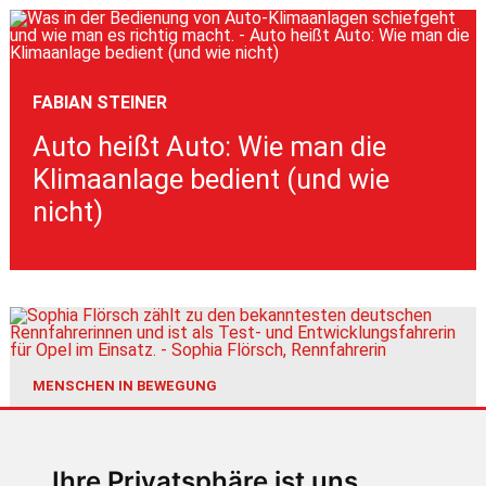
FABIAN STEINER
Auto heißt Auto: Wie man die
Klimaanlage bedient (und wie
nicht)
MENSCHEN IN BEWEGUNG
Sophia Flörsch, Rennfahrerin
Ihre Privatsphäre ist uns